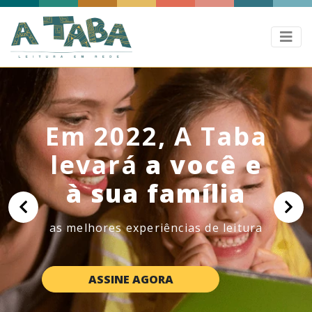
Em 2022, A Taba
levará
a você e
à sua família
Previous
Ne
as melhores experiências de leitura
ASSINE AGORA