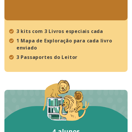
3 kits com 3 Livros especiais cada
1 Mapa de Exploração para cada livro
enviado
3 Passaportes do Leitor
4 alunos