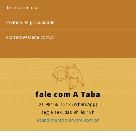
Termos de uso
Política de privacidade
contato@ataba.com.br
fale com
A Taba
21 98166-1218 (WhatsApp)
seg a sex, das 9h às 18h
atendimento@arvore.com.br