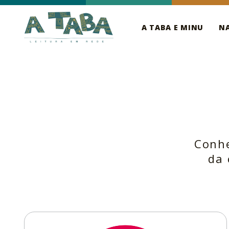
A TABA E MINU
N
Conhe
da 